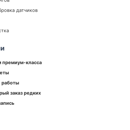
нтов
ибровка датчиков
стка
ми
м премиум-класса
меты
е работы
рый заказ редких
запись