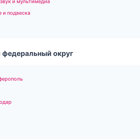
озвук и мультимедиа
е и подвеска
 федеральный округ
мферополь
нодар