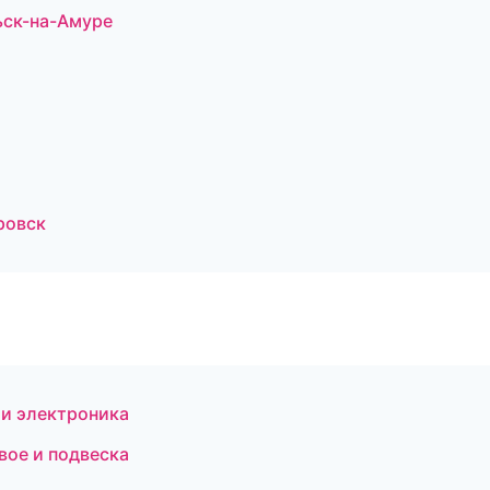
ьск-на-Амуре
аровск
 и электроника
вое и подвеска