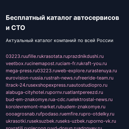
Бесплатный каталог автосервисов
и СТО
Актуальный каталог компаний по всей России
03223.ru
ufille.ru
krasotata.ru
prazdnikdushi.ru
veetbox.ru
cinemapost.ru
ciam-fr.ru
kraft-you.ru
mega-press.ru
03223.ru
web-explore.ru
rastenuya.ru
eurovision-russia.ru
strah-news.ru
freeride-team.ru
itrack-24.ru
sexshopexpress.ru
autostudiopro.ru
alabuga-cityhotel.ru
pornv.ru
atlantpereezd.ru
bud-em-znakomye.ru
a-cdc.ru
elektrostal-news.ru
korolevremont-market.ru
budem-znakomye.ru
oooagrosnab.ru
fpodaso.ru
emfire.ru
pro-otdelky.ru
ukrasotki.ru
seksuzbek.ru
seks-uzbek.ru
porno-vk.ru
sovratili.ru
olecoon.ru
vd-dosug.ru
adonyev.ru