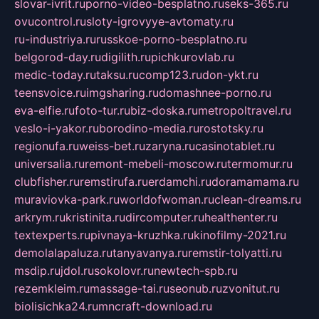
slovar-ivrit.ru
porno-video-besplatno.ru
seks-365.ru
ovucontrol.ru
sloty-igrovyye-avtomaty.ru
ru-industriya.ru
russkoe-porno-besplatno.ru
belgorod-day.ru
digilith.ru
pichkurovlab.ru
medic-today.ru
taksu.ru
comp123.ru
don-ykt.ru
teensvoice.ru
imgsharing.ru
domashnee-porno.ru
eva-elfie.ru
foto-tur.ru
biz-doska.ru
metropoltravel.ru
veslo-i-yakor.ru
borodino-media.ru
rostotsky.ru
regionufa.ru
weiss-bet.ru
zaryna.ru
casinotablet.ru
universalia.ru
remont-mebeli-moscow.ru
termomur.ru
clubfisher.ru
remstirufa.ru
erdamchi.ru
doramamama.ru
muraviovka-park.ru
worldofwoman.ru
clean-dreams.ru
arkrym.ru
kristinita.ru
dircomputer.ru
healthenter.ru
textexperts.ru
pivnaya-kruzhka.ru
kinofilmy-2021.ru
demolalapaluza.ru
tanyavanya.ru
remstir-tolyatti.ru
msdip.ru
jdol.ru
sokolovr.ru
newtech-spb.ru
rezemkleim.ru
massage-tai.ru
seonub.ru
zvonitut.ru
biolisichka24.ru
mncraft-download.ru