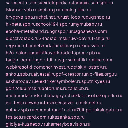
sarmiento.spb.su
extelopedia.ru
lammin-suo.spb.ru
iskatour.spb.ru
snpi.org.ru
running-line.ru
krygeva-spa.ru
chel.net.ru
rust-loco.ru
dugshop.ru
hl-beta.spb.ru
school494.spb.ru
mymubaby.ru
epoha-metalband.ru
ngr.spb.ru
rusgosnews.com
dieselvostok.ru
24hostel.msk.ru
w-dev.ru
f-ship.ru
regsmi.ru
filmnetwork.ru
malinasp.ru
kinosvin.ru
h2o-salon.ru
malutkayork.ru
deltaprim.spb.ru
tango-perm.ru
gooddir.ru
sgv.su
multiki-online.com
webkrasotki.com
cherinvest.ru
detskiy-ostrov.ru
ankou.spb.ru
alvesta1.ru
pdf-creator.ru
nix-files.org.ru
sakhatoday.ru
elektrikersymboler.ru
sputnikyes.ru
golf2club.msk.ru
aeforums.ru
zallclub.ru
multimodal.msk.ru
habaigry.ru
haikko.ru
sobakopedia.ru
isz-fest.ru
ewnc.info
screensaver-clock.net.ru
volnav.spb.ru
comnat.ru
npf.net.ru
7bit.pp.ru
kalugatur.ru
tesiaes.ru
card.com.ru
kazanka.spb.ru
gildiya-kuznecov.ru
kameryboavision.ru