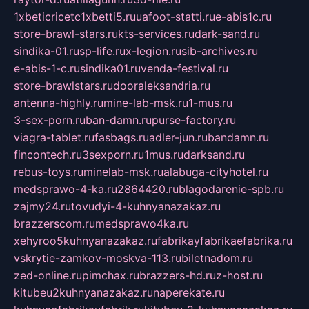
1xbeticricetc1xbetti5.ru
uafoot-statti.ru
e-abis1c.ru
store-brawl-stars.ru
kts-services.ru
dark-sand.ru
sindika-01.ru
sp-life.ru
x-legion.ru
sib-archives.ru
e-abis-1-c.ru
sindika01.ru
venda-festival.ru
store-brawlstars.ru
dooraleksandria.ru
antenna-highly.ru
mine-lab-msk.ru
1-mus.ru
3-sex-porn.ru
ban-damn.ru
purse-factory.ru
viagra-tablet.ru
fasbags.ru
adler-jun.ru
bandamn.ru
fincontech.ru
3sexporn.ru
1mus.ru
darksand.ru
rebus-toys.ru
minelab-msk.ru
alabuga-cityhotel.ru
medsprawo-4-ka.ru
2864420.ru
blagodarenie-spb.ru
zajmy24.ru
tovudyi-4-kuhnyanazakaz.ru
brazzerscom.ru
medsprawo4ka.ru
xehyroo5kuhnyanazakaz.ru
fabrikayfabrikaefabrika.ru
vskrytie-zamkov-moskva-113.ru
biletnadom.ru
zed-online.ru
pimchax.ru
brazzers-hd.ru
z-host.ru
kitubeu2kuhnyanazakaz.ru
naperekate.ru