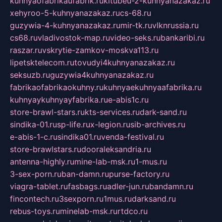
kuhnyaofabrikaufabrik.ru
kitubeu-2-kuhnyanazakaz.ru
xehyroo-5-kuhnyanazakaz.ru
cs-68.ru
guzywia-4-kuhnyanazakaz.ru
mir-tk.ru
vlknrussia.ru
cs68.ru
vladivostok-map.ru
video-seks.ru
bankaribi.ru
raszar.ru
vskrytie-zamkov-moskva113.ru
lipetsktelecom.ru
tovudyi4kuhnyanazakaz.ru
seksuzb.ru
guzywia4kuhnyanazakaz.ru
fabrikaofabrikaokuhny.ru
kuhnyaekuhnyaafabrika.ru
kuhnyaykuhnyayfabrika.ru
e-abis1c.ru
store-brawl-stars.ru
kts-services.ru
dark-sand.ru
sindika-01.ru
sp-life.ru
x-legion.ru
sib-archives.ru
e-abis-1-c.ru
sindika01.ru
venda-festival.ru
store-brawlstars.ru
dooraleksandria.ru
antenna-highly.ru
mine-lab-msk.ru
1-mus.ru
3-sex-porn.ru
ban-damn.ru
purse-factory.ru
viagra-tablet.ru
fasbags.ru
adler-jun.ru
bandamn.ru
fincontech.ru
3sexporn.ru
1mus.ru
darksand.ru
rebus-toys.ru
minelab-msk.ru
rtdco.ru