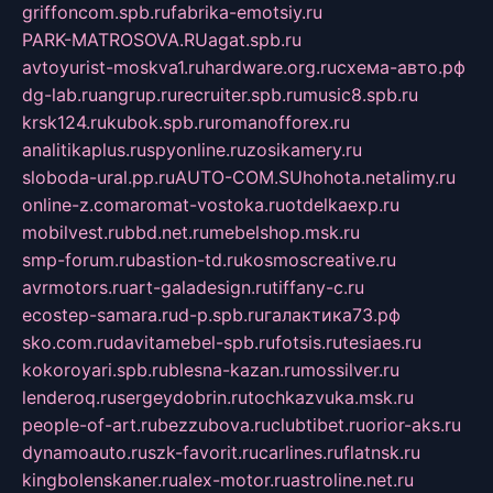
griffoncom.spb.ru
fabrika-emotsiy.ru
PARK-MATROSOVA.RU
agat.spb.ru
avtoyurist-moskva1.ru
hardware.org.ru
схема-авто.рф
dg-lab.ru
angrup.ru
recruiter.spb.ru
music8.spb.ru
krsk124.ru
kubok.spb.ru
romanofforex.ru
analitikaplus.ru
spyonline.ru
zosikamery.ru
sloboda-ural.pp.ru
AUTO-COM.SU
hohota.net
alimy.ru
online-z.com
aromat-vostoka.ru
otdelkaexp.ru
mobilvest.ru
bbd.net.ru
mebelshop.msk.ru
smp-forum.ru
bastion-td.ru
kosmoscreative.ru
avrmotors.ru
art-galadesign.ru
tiffany-c.ru
ecostep-samara.ru
d-p.spb.ru
галактика73.рф
sko.com.ru
davitamebel-spb.ru
fotsis.ru
tesiaes.ru
kokoroyari.spb.ru
blesna-kazan.ru
mossilver.ru
lenderoq.ru
sergeydobrin.ru
tochkazvuka.msk.ru
people-of-art.ru
bezzubova.ru
clubtibet.ru
orior-aks.ru
dynamoauto.ru
szk-favorit.ru
carlines.ru
flatnsk.ru
kingbolenskaner.ru
alex-motor.ru
astroline.net.ru