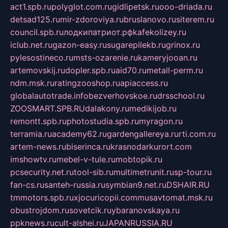
act1.spb.ru
polyglot.com.ru
gidlipetsk.ru
ooo-driada.ru
detsad125.ru
mir-zdoroviya.ru
bruslanovo.ru
siterem.ru
council.spb.ru
лодкипатриот.рф
kafekolizey.ru
iclub.net.ru
gazon-easy.ru
sugarepilekb.ru
grinox.ru
pylesostineco.ru
msts-ozarenie.ru
kameryjooan.ru
artemovskij.ru
dopler.spb.ru
aid70.ru
metall-perm.ru
ndm.msk.ru
ratingzooshop.ru
apiaccess.ru
globalautotrade.info
bezverhovskoe.ru
drsschool.ru
ZOOSMART.SPB.RU
dalakony.ru
medikijob.ru
remontt.spb.ru
photostudia.spb.ru
myragon.ru
terramia.ru
academy62.ru
gardengallereya.ru
rti.com.ru
artem-news.ru
biserinca.ru
krasnodarkurort.com
imshowtv.ru
mebel-v-tule.ru
mobtopik.ru
pcsecurity.net.ru
tool-sib.ru
multimetrunit.ru
sp-tour.ru
fan-cs.ru
santeh-russia.ru
symbian9.net.ru
DSHAIR.RU
tmmotors.spb.ru
xjocuricopii.com
musavtomat.msk.ru
obustrojdom.ru
sovetcik.ru
ybaranovskaya.ru
ppknews.ru
cult-alshei.ru
JAPANRUSSIA.RU