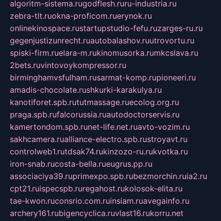
algoritm-sistema.ru
godflesh.ru
ru-industria.ru
zebra-tlt.ru
okna-proficom.ru
erynok.ru
onlinekinospace.ru
startupstudio-fefu.ru
zarges-ru.ru
gegenjustizunrecht.ru
autobalashov.ru
utrovortu.ru
spiski-firm.ru
elara-m.ru
kinomusorka.ru
mkcslava.ru
2bets.ru
vintovoykompressor.ru
birminghamvsfulham.ru
sarmat-komp.ru
pioneeri.ru
amadis-chocolate.ru
shkurki-karakulya.ru
kanotiforet.spb.ru
tutmassage.ru
ecolog.org.ru
praga.spb.ru
falcorussia.ru
autodoctorservis.ru
kamertondom.spb.ru
net-life.net.ru
avto-vozim.ru
sakhcamera.ru
alliance-electro.spb.ru
stroyavt.ru
controlweb1.ru
tdsak74.ru
kinzozo-ru.ru
kvotka.ru
iron-snab.ru
costa-bella.ru
eugrus.pp.ru
associaciya39.ru
primexpo.spb.ru
bezmorchin.ru
ia2.ru
cpt21.ru
ispecspb.ru
regahost.ru
kolosok-elita.ru
tae-kwon.ru
consrio.com.ru
insiam.ru
avegainfo.ru
archery161.ru
bigencyclica.ru
vlast16.ru
korru.net