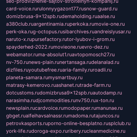
seo-prodvizhenie-sajtov-stroitelnyh-kompanij.ru
card-voice.ru
rulonnyygazon177.ru
snow-guard.ru
domizbrusa-9x12spb.ru
demaholding.ru
aalse.ru
a380club.ru
argentinamia.ru
perkoka.ru
movie-one.ru
perk-oka.ru
g-octopus.ru
sibarchives.ru
andreislyusar.ru
naruto-x.ru
pursefactory.ru
tor-lyubov-i-grom.ru
spayderhed-2022.ru
movieone.ru
evro-dez.ru
webamator.ru
ma-absolut1.ru
avtopomosch27.ru
nv-750.ru
news-plain.ru
nertansaga.ru
delanalad.ru
dizfiles.ru
youtubefree.ru
aria-family.ru
roadli.ru
planeta-samara.ru
mysmartbuy.ru
matrasy-kemerovo.ru
ashanet.ru
trade-farm.ru
dotcustoms.ru
domizbrusa9x12spb.ru
autodamp.ru
narasimha.ru
djcommodities.ru
nv750.ru
x-ton.ru
newsplain.ru
cardvoice.ru
modopaper.ru
manunae.ru
gbget.ru
alfeihavsalnassr.ru
madoma.ru
tajuncos.ru
petrovkasports.ru
porno-online-besplatno.ru
splclub.ru
york-life.ru
doroga-expo.ru
ribery.ru
cleanmedicine.ru