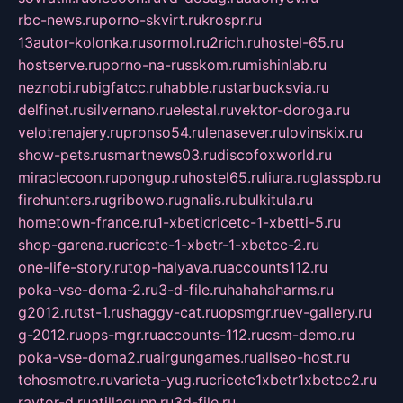
rbc-news.ru
porno-skvirt.ru
krospr.ru
13autor-kolonka.ru
sormol.ru
2rich.ru
hostel-65.ru
hostserve.ru
porno-na-russkom.ru
mishinlab.ru
neznobi.ru
bigfatcc.ru
habble.ru
starbucksvia.ru
delfinet.ru
silvernano.ru
elestal.ru
vektor-doroga.ru
velotrenajery.ru
pronso54.ru
lenasever.ru
lovinskix.ru
show-pets.ru
smartnews03.ru
discofoxworld.ru
miraclecoon.ru
pongup.ru
hostel65.ru
liura.ru
glasspb.ru
firehunters.ru
gribowo.ru
gnalis.ru
bulkitula.ru
hometown-france.ru
1-xbeticricetc-1-xbetti-5.ru
shop-garena.ru
cricetc-1-xbetr-1-xbetcc-2.ru
one-life-story.ru
top-halyava.ru
accounts112.ru
poka-vse-doma-2.ru
3-d-file.ru
hahahaharms.ru
g2012.ru
tst-1.ru
shaggy-cat.ru
opsmgr.ru
ev-gallery.ru
g-2012.ru
ops-mgr.ru
accounts-112.ru
csm-demo.ru
poka-vse-doma2.ru
airgungames.ru
allseo-host.ru
tehosmotre.ru
varieta-yug.ru
cricetc1xbetr1xbetcc2.ru
raytor-d.ru
atillagunn.ru
3d-file.ru