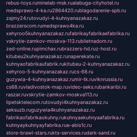
rebus-toys.ru
minelab-msk.ru
alabuga-cityhotel.ru
medsprawo-4-ka.ru
2864420.ru
blagodarenie-spb.ru
zajmy24.ru
tovudyi-4-kuhnyanazakaz.ru
brazzerscom.ru
medsprawo4ka.ru
xehyroo5kuhnyanazakaz.ru
fabrikayfabrikaefabrika.ru
vskrytie-zamkov-moskva-113.ru
biletnadom.ru
zed-online.ru
pimchax.ru
brazzers-hd.ru
z-host.ru
kitubeu2kuhnyanazakaz.ru
naperekate.ru
kuhnyaofabrikaufabrik.ru
kitubeu-2-kuhnyanazakaz.ru
xehyroo-5-kuhnyanazakaz.ru
cs-68.ru
guzywia-4-kuhnyanazakaz.ru
mir-tk.ru
vlknrussia.ru
cs68.ru
vladivostok-map.ru
video-seks.ru
bankaribi.ru
raszar.ru
vskrytie-zamkov-moskva113.ru
lipetsktelecom.ru
tovudyi4kuhnyanazakaz.ru
seksuzb.ru
guzywia4kuhnyanazakaz.ru
fabrikaofabrikaokuhny.ru
kuhnyaekuhnyaafabrika.ru
kuhnyaykuhnyayfabrika.ru
e-abis1c.ru
store-brawl-stars.ru
kts-services.ru
dark-sand.ru