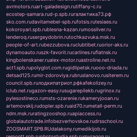
avrmotors.ru
art-galadesign.ru
tiffany-c.ru
ecostep-samara.ru
d-p.spb.ru
галактика73.рф
sko.com.ru
davitamebel-spb.ru
fotsis.ru
tesiaes.ru
kokoroyari.spb.ru
blesna-kazan.ru
mossilver.ru
lenderoq.ru
sergeydobrin.ru
tochkazvuka.msk.ru
people-of-art.ru
bezzubova.ru
clubtibet.ru
orior-aks.ru
dynamoauto.ru
szk-favorit.ru
carlines.ru
flatnsk.ru
kingbolenskaner.ru
alex-motor.ru
astroline.net.ru
act1.spb.ru
polyglot.com.ru
gidlipetsk.ru
ooo-driada.ru
detsad125.ru
mir-zdoroviya.ru
bruslanovo.ru
siterem.ru
council.spb.ru
лодкипатриот.рф
kafekolizey.ru
iclub.net.ru
gazon-easy.ru
sugarepilekb.ru
grinox.ru
pylesostineco.ru
msts-ozarenie.ru
kameryjooan.ru
artemovskij.ru
dopler.spb.ru
aid70.ru
metall-perm.ru
ndm.msk.ru
ratingzooshop.ru
apiaccess.ru
globalautotrade.info
bezverhovskoe.ru
drsschool.ru
ZOOSMART.SPB.RU
dalakony.ru
medikijob.ru
remontt.spb.ru
photostudia.spb.ru
myragon.ru