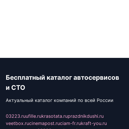
Бесплатный каталог автосервисов
и СТО
Актуальный каталог компаний по всей России
03223.ru
ufille.ru
krasotata.ru
prazdnikdushi.ru
veetbox.ru
cinemapost.ru
ciam-fr.ru
kraft-you.ru