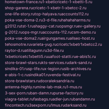
hometown-france.ru
1-xbeticricetc-1-xbetti-5.ru
shop-garena.ru
cricetc-1-xbetr-1-xbetcc-2.ru
one-life-story.ru
top-halyava.ru
accounts112.ru
poka-vse-doma-2.ru
3-d-file.ru
hahahaharms.ru
g2012.ru
tst-1.ru
shaggy-cat.ru
opsmgr.ru
ev-gallery.ru
g-2012.ru
ops-mgr.ru
accounts-112.ru
csm-demo.ru
poka-vse-doma2.ru
airgungames.ru
allseo-host.ru
tehosmotre.ru
varieta-yug.ru
cricetc1xbetr1xbetcc2.ru
raytor-d.ru
atillagunn.ru
3d-file.ru
1xbeticricetc1xbetti5.ru
uafoot-statti.ru
e-abis1c.ru
store-brawl-stars.ru
kts-services.ru
dark-sand.ru
sindika-01.ru
sp-life.ru
x-legion.ru
sib-archives.ru
e-abis-1-c.ru
sindika01.ru
venda-festival.ru
store-brawlstars.ru
dooraleksandria.ru
antenna-highly.ru
mine-lab-msk.ru
1-mus.ru
3-sex-porn.ru
ban-damn.ru
purse-factory.ru
viagra-tablet.ru
fasbags.ru
adler-jun.ru
bandamn.ru
fincontech.ru
3sexporn.ru
1mus.ru
darksand.ru