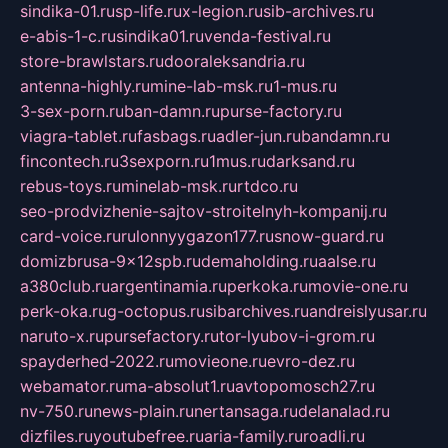
sindika-01.ru
sp-life.ru
x-legion.ru
sib-archives.ru
e-abis-1-c.ru
sindika01.ru
venda-festival.ru
store-brawlstars.ru
dooraleksandria.ru
antenna-highly.ru
mine-lab-msk.ru
1-mus.ru
3-sex-porn.ru
ban-damn.ru
purse-factory.ru
viagra-tablet.ru
fasbags.ru
adler-jun.ru
bandamn.ru
fincontech.ru
3sexporn.ru
1mus.ru
darksand.ru
rebus-toys.ru
minelab-msk.ru
rtdco.ru
seo-prodvizhenie-sajtov-stroitelnyh-kompanij.ru
card-voice.ru
rulonnyygazon177.ru
snow-guard.ru
domizbrusa-9x12spb.ru
demaholding.ru
aalse.ru
a380club.ru
argentinamia.ru
perkoka.ru
movie-one.ru
perk-oka.ru
g-octopus.ru
sibarchives.ru
andreislyusar.ru
naruto-x.ru
pursefactory.ru
tor-lyubov-i-grom.ru
spayderhed-2022.ru
movieone.ru
evro-dez.ru
webamator.ru
ma-absolut1.ru
avtopomosch27.ru
nv-750.ru
news-plain.ru
nertansaga.ru
delanalad.ru
dizfiles.ru
youtubefree.ru
aria-family.ru
roadli.ru