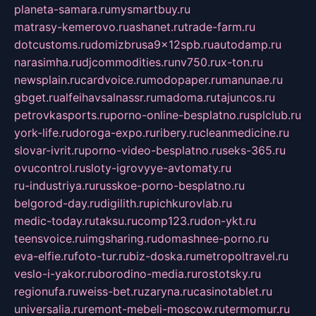
planeta-samara.ru
mysmartbuy.ru
matrasy-kemerovo.ru
ashanet.ru
trade-farm.ru
dotcustoms.ru
domizbrusa9x12spb.ru
autodamp.ru
narasimha.ru
djcommodities.ru
nv750.ru
x-ton.ru
newsplain.ru
cardvoice.ru
modopaper.ru
manunae.ru
gbget.ru
alfeihavsalnassr.ru
madoma.ru
tajuncos.ru
petrovkasports.ru
porno-online-besplatno.ru
splclub.ru
york-life.ru
doroga-expo.ru
ribery.ru
cleanmedicine.ru
slovar-ivrit.ru
porno-video-besplatno.ru
seks-365.ru
ovucontrol.ru
sloty-igrovyye-avtomaty.ru
ru-industriya.ru
russkoe-porno-besplatno.ru
belgorod-day.ru
digilith.ru
pichkurovlab.ru
medic-today.ru
taksu.ru
comp123.ru
don-ykt.ru
teensvoice.ru
imgsharing.ru
domashnee-porno.ru
eva-elfie.ru
foto-tur.ru
biz-doska.ru
metropoltravel.ru
veslo-i-yakor.ru
borodino-media.ru
rostotsky.ru
regionufa.ru
weiss-bet.ru
zaryna.ru
casinotablet.ru
universalia.ru
remont-mebeli-moscow.ru
termomur.ru