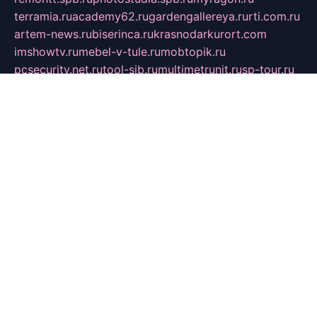
terramia.ru
academy62.ru
gardengallereya.ru
rti.com.ru
artem-news.ru
biserinca.ru
krasnodarkurort.com
imshowtv.ru
mebel-v-tule.ru
mobtopik.ru
pcsecurity.net.ru
tool-sib.ru
multimetrunit.ru
sp-tour.ru
fan-cs.ru
santeh-russia.ru
symbian9.net.ru
DSHAIR.RU
tmmotors.spb.ru
xjocuricopii.com
musavtomat.msk.ru
obustrojdom.ru
sovetcik.ru
ybaranovskaya.ru
ppknews.ru
cult-alshei.ru
JAPANRUSSIA.RU
proekciyamebel.ru
imper-finans.ru
rim.org.ru
glamourai.ru
brassminus.ru
zabor-pro.ru
ftn.pp.ru
dorogoe58.ru
laimengpacker.ru
kuzova-zapchasti.ru
sageerp.ru
taxodrom.ru
dsrazvitie.ru
hardcity.net.ru
ratinghomegames.ru
topservice25.ru
gubernyan.ru
gtglasslined.ru
ii4.ru
tssport.spb.ru
andorra24.com
blackwallstreet.ru
oboimos.ru
optim-doors.com.ru
ikuch.ru
nycr.org.ru
npa21.ru
vremya-ch.spb.ru
desert000.ru
ivtorgi.ru
ifiori.ru
catalog-statei.ru
dcv.org.ru
spetsmaster174.ru
ipkameryhiseeu.ru