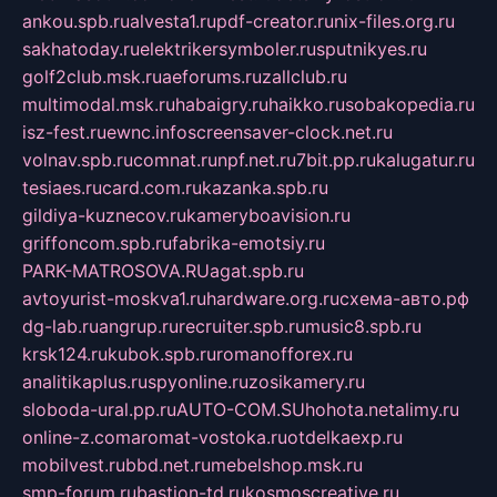
ankou.spb.ru
alvesta1.ru
pdf-creator.ru
nix-files.org.ru
sakhatoday.ru
elektrikersymboler.ru
sputnikyes.ru
golf2club.msk.ru
aeforums.ru
zallclub.ru
multimodal.msk.ru
habaigry.ru
haikko.ru
sobakopedia.ru
isz-fest.ru
ewnc.info
screensaver-clock.net.ru
volnav.spb.ru
comnat.ru
npf.net.ru
7bit.pp.ru
kalugatur.ru
tesiaes.ru
card.com.ru
kazanka.spb.ru
gildiya-kuznecov.ru
kameryboavision.ru
griffoncom.spb.ru
fabrika-emotsiy.ru
PARK-MATROSOVA.RU
agat.spb.ru
avtoyurist-moskva1.ru
hardware.org.ru
схема-авто.рф
dg-lab.ru
angrup.ru
recruiter.spb.ru
music8.spb.ru
krsk124.ru
kubok.spb.ru
romanofforex.ru
analitikaplus.ru
spyonline.ru
zosikamery.ru
sloboda-ural.pp.ru
AUTO-COM.SU
hohota.net
alimy.ru
online-z.com
aromat-vostoka.ru
otdelkaexp.ru
mobilvest.ru
bbd.net.ru
mebelshop.msk.ru
smp-forum.ru
bastion-td.ru
kosmoscreative.ru