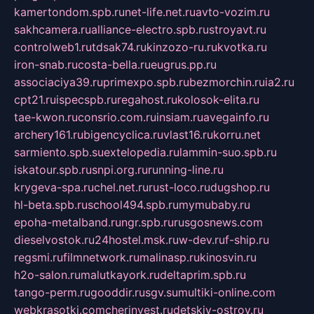
kamertondom.spb.ru
net-life.net.ru
avto-vozim.ru
sakhcamera.ru
alliance-electro.spb.ru
stroyavt.ru
controlweb1.ru
tdsak74.ru
kinzozo-ru.ru
kvotka.ru
iron-snab.ru
costa-bella.ru
eugrus.pp.ru
associaciya39.ru
primexpo.spb.ru
bezmorchin.ru
ia2.ru
cpt21.ru
ispecspb.ru
regahost.ru
kolosok-elita.ru
tae-kwon.ru
consrio.com.ru
insiam.ru
avegainfo.ru
archery161.ru
bigencyclica.ru
vlast16.ru
korru.net
sarmiento.spb.su
extelopedia.ru
lammin-suo.spb.ru
iskatour.spb.ru
snpi.org.ru
running-line.ru
krygeva-spa.ru
chel.net.ru
rust-loco.ru
dugshop.ru
hl-beta.spb.ru
school494.spb.ru
mymubaby.ru
epoha-metalband.ru
ngr.spb.ru
rusgosnews.com
dieselvostok.ru
24hostel.msk.ru
w-dev.ru
f-ship.ru
regsmi.ru
filmnetwork.ru
malinasp.ru
kinosvin.ru
h2o-salon.ru
malutkayork.ru
deltaprim.spb.ru
tango-perm.ru
gooddir.ru
sgv.su
multiki-online.com
webkrasotki.com
cherinvest.ru
detskiy-ostrov.ru