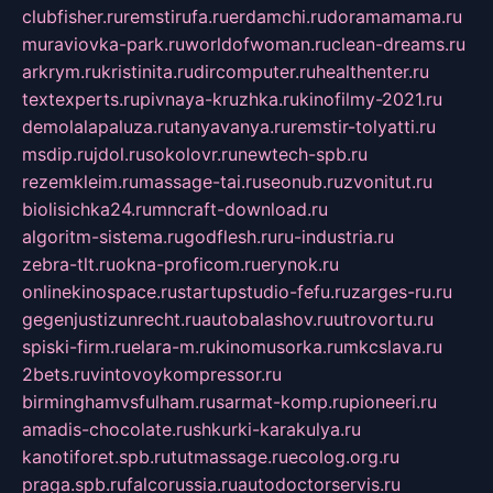
clubfisher.ru
remstirufa.ru
erdamchi.ru
doramamama.ru
muraviovka-park.ru
worldofwoman.ru
clean-dreams.ru
arkrym.ru
kristinita.ru
dircomputer.ru
healthenter.ru
textexperts.ru
pivnaya-kruzhka.ru
kinofilmy-2021.ru
demolalapaluza.ru
tanyavanya.ru
remstir-tolyatti.ru
msdip.ru
jdol.ru
sokolovr.ru
newtech-spb.ru
rezemkleim.ru
massage-tai.ru
seonub.ru
zvonitut.ru
biolisichka24.ru
mncraft-download.ru
algoritm-sistema.ru
godflesh.ru
ru-industria.ru
zebra-tlt.ru
okna-proficom.ru
erynok.ru
onlinekinospace.ru
startupstudio-fefu.ru
zarges-ru.ru
gegenjustizunrecht.ru
autobalashov.ru
utrovortu.ru
spiski-firm.ru
elara-m.ru
kinomusorka.ru
mkcslava.ru
2bets.ru
vintovoykompressor.ru
birminghamvsfulham.ru
sarmat-komp.ru
pioneeri.ru
amadis-chocolate.ru
shkurki-karakulya.ru
kanotiforet.spb.ru
tutmassage.ru
ecolog.org.ru
praga.spb.ru
falcorussia.ru
autodoctorservis.ru