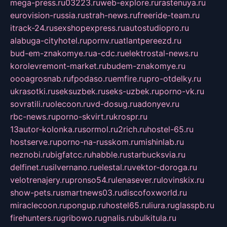
mega-press.ru
03223.ru
web-explore.ru
rastenuya.ru
eurovision-russia.ru
strah-news.ru
freeride-team.ru
itrack-24.ru
sexshopexpress.ru
autostudiopro.ru
alabuga-cityhotel.ru
pornv.ru
atlantpereezd.ru
bud-em-znakomye.ru
a-cdc.ru
elektrostal-news.ru
korolevremont-market.ru
budem-znakomye.ru
oooagrosnab.ru
fpodaso.ru
emfire.ru
pro-otdelky.ru
ukrasotki.ru
seksuzbek.ru
seks-uzbek.ru
porno-vk.ru
sovratili.ru
olecoon.ru
vd-dosug.ru
adonyev.ru
rbc-news.ru
porno-skvirt.ru
krospr.ru
13autor-kolonka.ru
sormol.ru
2rich.ru
hostel-65.ru
hostserve.ru
porno-na-russkom.ru
mishinlab.ru
neznobi.ru
bigfatcc.ru
habble.ru
starbucksvia.ru
delfinet.ru
silvernano.ru
elestal.ru
vektor-doroga.ru
velotrenajery.ru
pronso54.ru
lenasever.ru
lovinskix.ru
show-pets.ru
smartnews03.ru
discofoxworld.ru
miraclecoon.ru
pongup.ru
hostel65.ru
liura.ru
glasspb.ru
firehunters.ru
gribowo.ru
gnalis.ru
bulkitula.ru